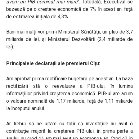
avem un PIB nominal mai mare
”. Totodată, Executivul se
bazează pe o creștere economică de 7% în acest an, față
de estimarea inițială de 4,3%.
Bani mai mulți vor primi Ministerul Sănătății, un plus de 3,7
miliarde de lei, și Ministerul Dezvoltării (2,4 miliarde de
lei).
Principalele declarații ale premierul Cîțu:
Am aprobat prima rectificare bugetară pe acest an. La baza
rectificării stă o reevaluare a PIB-ului, în lumina
informațiilor privind creșterea economică. PIB-ul are acum
o valoare nominală de 1,17 miliarde, față de 1,11 miliarde
la începutul anului.
Ar trebui să ne uităm cu toții că investițiile au avut o
contribuție majoră la creșterea PIB-ului, în prima parte a
anului, nu cred că am mai avut un asemenea an. Cred că în