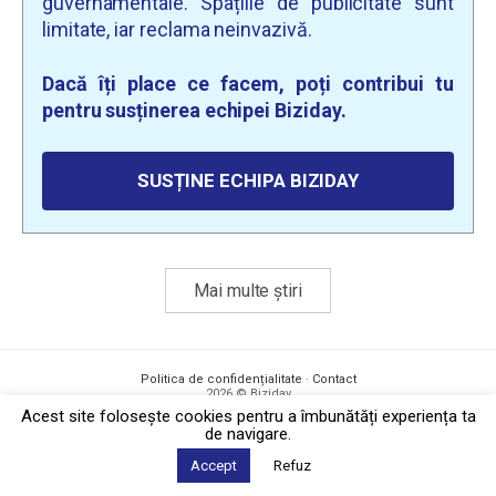
guvernamentale. Spațiile de publicitate sunt
limitate, iar reclama neinvazivă.
Dacă îți place ce facem, poți contribui tu
pentru susținerea echipei Biziday.
SUSȚINE ECHIPA BIZIDAY
Mai multe știri
Politica de confidențialitate
·
Contact
2026 © Biziday
Acest site foloseşte cookies pentru a îmbunătăți experiența ta
de navigare.
Accept
Refuz