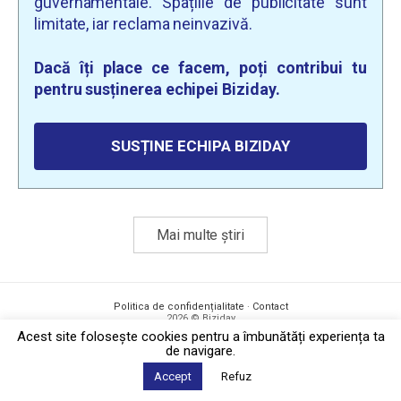
guvernamentale. Spațiile de publicitate sunt
limitate, iar reclama neinvazivă.
Dacă îți place ce facem, poți contribui tu
pentru susținerea echipei Biziday.
SUSȚINE ECHIPA BIZIDAY
Mai multe știri
Politica de confidențialitate
·
Contact
2026 © Biziday
Acest site foloseşte cookies pentru a îmbunătăți experiența ta
de navigare.
Accept
Refuz