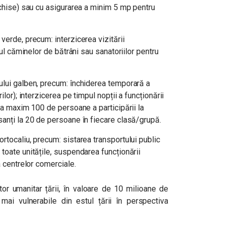
nchise) sau cu asigurarea a minim 5 mp pentru
verde, precum: interzicerea vizitării
pul căminelor de bătrâni sau sanatoriilor pentru
ului galben, precum: închiderea temporară a
ilor); interzicerea pe timpul nopții a funcționării
 la maxim 100 de persoane a participării la
sanți la 20 de persoane în fiecare clasă/grupă.
rtocaliu, precum: sistarea transportului public
toate unitățile, suspendarea funcționării
a centrelor comerciale.
or umanitar țării, în valoare de 10 milioane de
 mai vulnerabile din estul țării în perspectiva