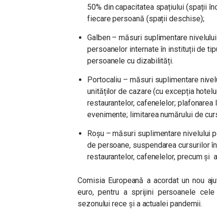
50% din capacitatea spațiului (spații î
fiecare persoană (spații deschise);
Galben – măsuri suplimentare nivelului 
persoanelor internate în instituții de ti
persoanele cu dizabilități.
Portocaliu – măsuri suplimentare nivel
unităților de cazare (cu excepția hotelur
restaurantelor, cafenelelor; plafonarea
evenimente; limitarea numărului de cur
Roșu – măsuri suplimentare nivelului po
de persoane, suspendarea cursurilor în 
restaurantelor, cafenelelor, precum și 
Comisia Europeană a acordat un nou ajut
euro, pentru a sprijini persoanele cele
sezonului rece și a actualei pandemii.