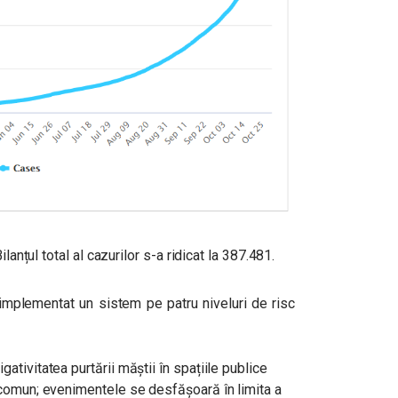
lanțul total al cazurilor s-a ridicat la 387.481.
implementat un sistem pe patru niveluri de risc
gativitatea purtării măștii în spațiile publice
n comun; evenimentele se desfășoară în limita a