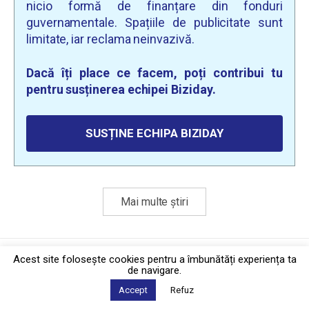
nicio formă de finanțare din fonduri
guvernamentale. Spațiile de publicitate sunt
limitate, iar reclama neinvazivă.
Dacă îți place ce facem, poți contribui tu
pentru susținerea echipei Biziday.
SUSȚINE ECHIPA BIZIDAY
Mai multe știri
Politica de confidențialitate
·
Contact
Acest site foloseşte cookies pentru a îmbunătăți experiența ta
2026 © Biziday
de navigare.
Accept
Refuz