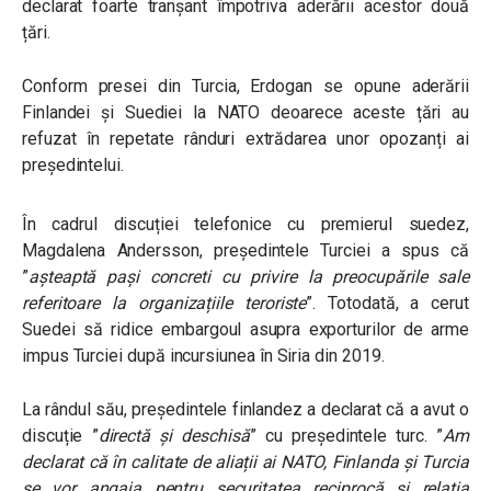
declarat foarte tranșant împotriva aderării acestor două
țări.
Conform presei din Turcia,
Erdogan se opune aderării
Finlandei și Suediei la NATO deoarece aceste țări au
refuzat în repetate rânduri extrădarea unor opozanți ai
președintelui.
În cadrul discuției telefonice cu premierul suedez,
Magdalena Andersson, președintele Turciei a spus că
”
așteaptă pași concreti cu privire la preocupările sale
referitoare la organizațiile teroriste
”. Totodată, a cerut
Suedei
să ridice embargoul asupra exporturilor de arme
impus Turciei după incursiunea în Siria din 2019.
La rândul său, președintele finlandez a declarat că a avut o
discuție ”
directă și deschisă
” cu președintele turc. ”
Am
declarat că în calitate de aliații ai NATO, Finlanda și Turcia
se vor angaja pentru securitatea reciprocă și relația