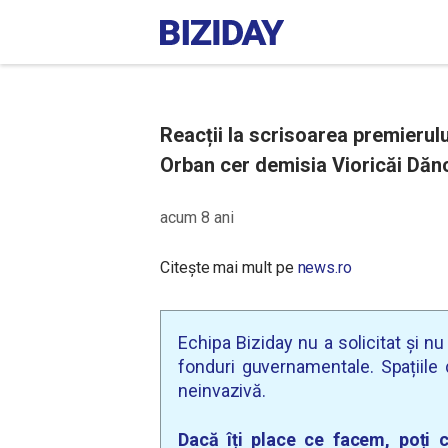
Reacții la scrisoarea premierul
Orban cer demisia Vioricăi Dănc
acum 8 ani
Citește mai mult pe
news.ro
Echipa Biziday nu a solicitat și n
fonduri guvernamentale. Spațiile d
neinvazivă.
Dacă îți place ce facem, poți c