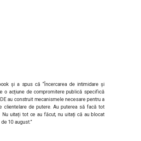
book și a spus că “
Încercarea de intimidare și
te o acțiune de compromitere publică specifică
LDE au construit mecanismele necesare pentru a
le clientelare de putere. Au puterea să facă tot
u uitați tot ce au făcut, nu uitați că au blocat
i de 10 august.”