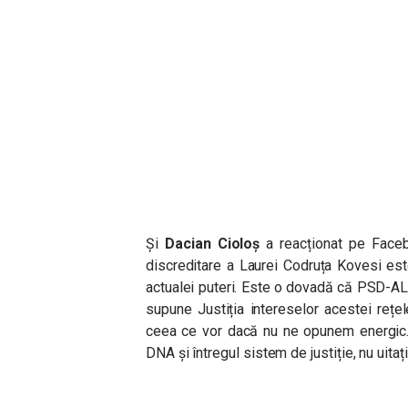
Și
Dacian Cioloș
a reacționat pe Face
discreditare a Laurei Codruța Kovesi es
actualei puteri. Este o dovadă că PSD-A
supune Justiția intereselor acestei rețe
ceea ce vor dacă nu ne opunem energic. N
DNA și întregul sistem de justiție, nu uitaț