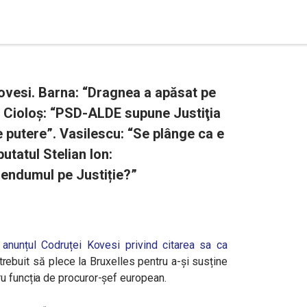
ovesi. Barna: “Dragnea a apăsat pe
”. Cioloș: “PSD-ALDE supune Justiţia
de putere”. Vasilescu: “Se plânge ca e
utatul Stelian Ion:
endumul pe Justiție?”
ă
anunțul Codruței Kovesi privind citarea sa ca
 trebuit să plece la Bruxelles pentru a-și susține
u funcția de procuror-șef european.