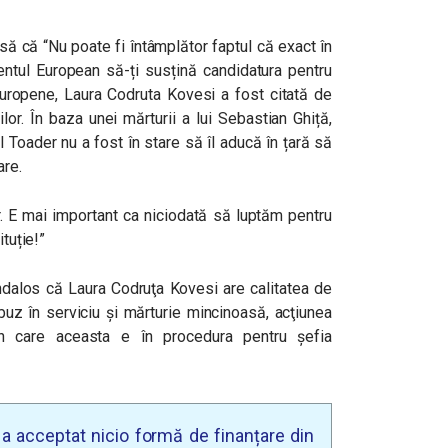
ă că “Nu poate fi întâmplător faptul că exact în
entul European să-ți susțină candidatura pentru
 Europene, Laura Codruta Kovesi a fost citată de
lor. În baza unei mărturii a lui Sebastian Ghiță,
el Toader nu a fost în stare să îl aducă în țară să
are.
or. E mai important ca niciodată să luptăm pentru
ituție!”
dalos că Laura Codruţa Kovesi are calitatea de
buz în serviciu şi mărturie mincinoasă, acţiunea
 în care aceasta e în procedura pentru şefia
u a acceptat nicio formă de finanțare din