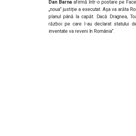
Dan Barna
afirmă într-o postare pe Face
„noua” justiție a executat. Așa va arăta
planul până la capăt.
Dacă Dragnea, To
război pe care l-au declarat statului d
inventate va reveni în România”.