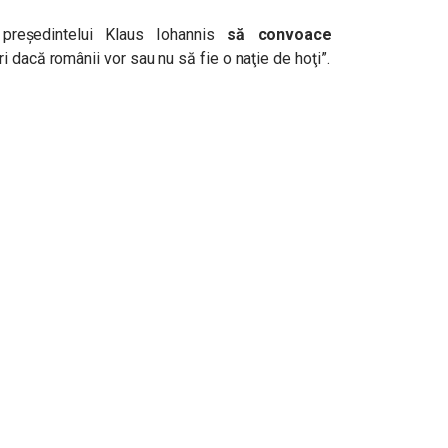
 preşedintelui Klaus Iohannis
să convoace
ri dacă românii vor sau nu să fie o naţie de hoţi”.