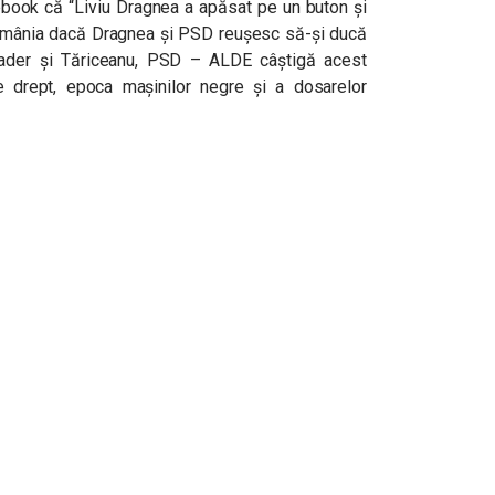
book că “Liviu Dragnea a apăsat pe un buton și
 România dacă Dragnea și PSD reușesc să-și ducă
ader și Tăriceanu, PSD – ALDE câștigă acest
e drept, epoca mașinilor negre și a dosarelor