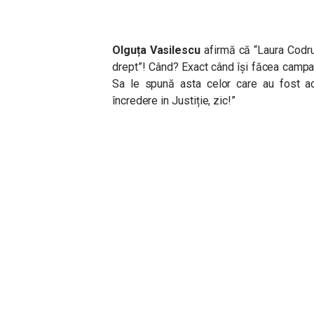
Olguța Vasilescu
afirmă că “
Laura Codru
drept”! Când? Exact când își făcea camp
Sa le spună asta celor care au fost ac
încredere in Justiție, zic!”