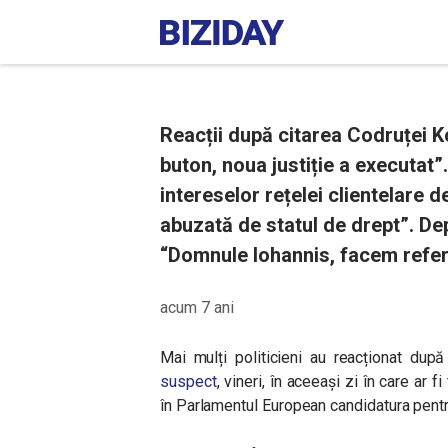
Reacții după citarea Codruței K
buton, noua justiție a executat
intereselor rețelei clientelare 
abuzată de statul de drept”. Dep
“Domnule Iohannis, facem refer
acum 7 ani
Mai mulți politicieni au reacționat dup
suspect
, vineri, în aceeași zi în care
ar fi
în Parlamentul European candidatura pentr