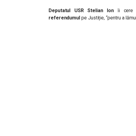
Deputatul USR Stelian Ion
îi cere
referendumul
pe Justiție, “pentru a lămu