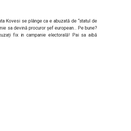
ta Kovesi se plânge ca e abuzată de “statul de
anie sa devină procuror șef european… Pe bune?
uzați fix in campanie electorală! Pai sa aibă