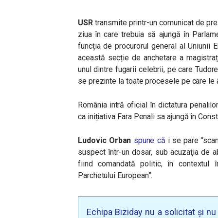
USR
transmite printr-un comunicat de pres
ziua în care trebuia să ajungă în Parlam
funcția de procurorul general al Uniunii
această se
cție de anchetare a magistrați
unul dintre fugarii celebrii, pe care Tudor
se prezinte la toate procesele pe care le 
România intră oficial în dictatura penalil
ca inițiativa Fara Penali sa ajungă în Const
Ludovic Orban
spune că
i se pare “scan
suspect într-un dosar, sub acuzaţia de a
fiind comandată politic, în contextul
Parchetului European”.
Echipa Biziday nu a solicitat și n