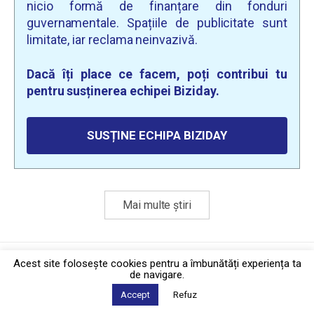
nicio formă de finanțare din fonduri
guvernamentale. Spațiile de publicitate sunt
limitate, iar reclama neinvazivă.
Dacă îți place ce facem, poți contribui tu
pentru susținerea echipei Biziday.
SUSȚINE ECHIPA BIZIDAY
Mai multe știri
Politica de confidențialitate
·
Contact
Acest site foloseşte cookies pentru a îmbunătăți experiența ta
2026 © Biziday
de navigare.
Accept
Refuz