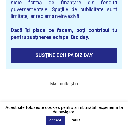
nicio formă de finanțare din fonduri
guvernamentale. Spațiile de publicitate sunt
limitate, iar reclama neinvazivă.
Dacă îți place ce facem, poți contribui tu
pentru susținerea echipei Biziday.
SUSȚINE ECHIPA BIZIDAY
Mai multe știri
Politica de confidențialitate
·
Contact
Acest site foloseşte cookies pentru a îmbunătăți experiența ta
2026 © Biziday
de navigare.
Accept
Refuz