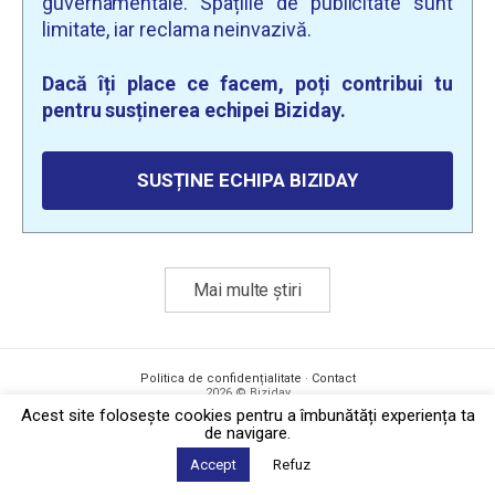
guvernamentale. Spațiile de publicitate sunt
limitate, iar reclama neinvazivă.
Dacă îți place ce facem, poți contribui tu
pentru susținerea echipei Biziday.
SUSȚINE ECHIPA BIZIDAY
Mai multe știri
Politica de confidențialitate
·
Contact
2026 © Biziday
Acest site foloseşte cookies pentru a îmbunătăți experiența ta
de navigare.
Accept
Refuz