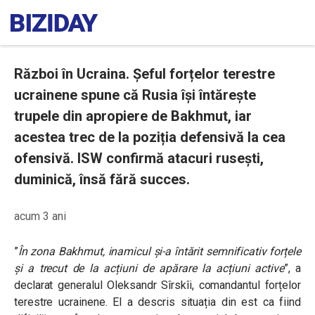
Război în Ucraina. Șeful forțelor terestre
ucrainene spune că Rusia își întărește
trupele din apropiere de Bakhmut, iar
acestea trec de la poziția defensivă la cea
ofensivă. ISW confirmă atacuri rusești,
duminică, însă fără succes.
acum 3 ani
”
În zona Bakhmut, inamicul și-a întărit semnificativ forțele
și a trecut de la acțiuni de apărare la acțiuni active
”, a
declarat generalul Oleksandr Sîrskîi, comandantul forțelor
terestre ucrainene. El a descris situația din est ca fiind