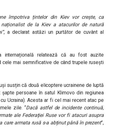
ne împotriva țintelor din Kiev vor crește, ca
naționalist de la Kiev a atacurilor de natură
i
”
, a declarat astăzi un purtător de cuvânt al
a internațională relatează că au fost auzite
d cele mai semnificative de când trupele rusești
 ruși susțin că două elicoptere ucrainene de luptă
ănit șapte persoane în satul Klimovo din regiunea
 cu Ucraina). Acesta ar fi cel mai recent atac pe
imele zile. “
Dacă astfel de incidente continuă,
armate ale Federației Ruse vor fi atacuri asupra
e la care armata rusă s-a abținut până în prezent
”,