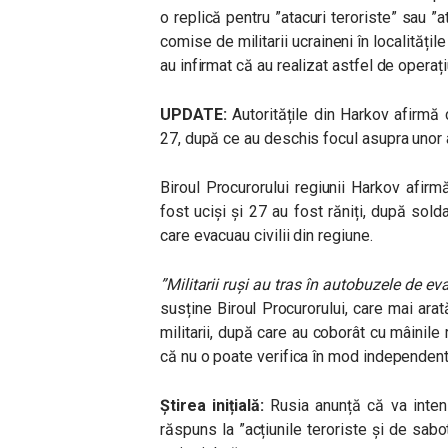
o replică pentru ”atacuri teroriste” sau 
comise de militarii ucraineni în localitățil
au infirmat că au realizat astfel de operați
UPDATE:
Autoritățile din Harkov afirmă că
27, după ce au deschis focul asupra unor 
Biroul Procurorului regiunii Harkov afirm
fost uciși și 27 au fost răniți, după solda
care evacuau civilii din regiune.
”Militarii ruși au tras în autobuzele de eva
susține Biroul Procurorului, care mai arat
militarii, după care au coborât cu mâinile 
că nu o poate verifica în mod independent
Știrea inițială:
Rusia anunță că va intens
răspuns la ”acțiunile teroriste și de sab