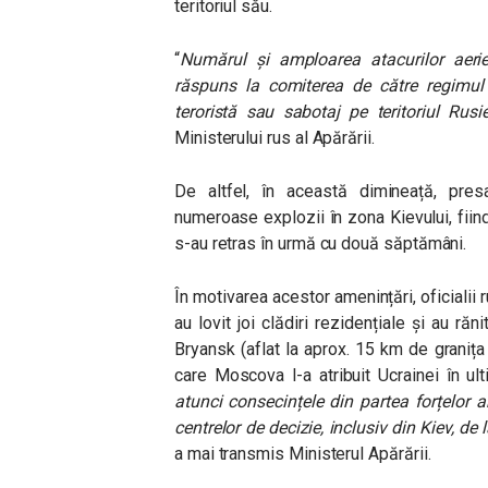
teritoriul său.
“
Numărul și amploarea atacurilor aerie
răspuns la comiterea de către regimul 
teroristă sau sabotaj pe teritoriul Rusie
Ministerului rus al Apărării.
De altfel, în această dimineață, pres
numeroase explozii în zona Kievului, fiin
s-au retras în urmă cu două săptămâni.
În motivarea acestor amenințări, oficialii
au lovit joi clădiri rezidențiale și au r
Bryansk (aflat la aprox. 15 km de granița
care Moscova l-a atribuit Ucrainei în ult
atunci consecințele din partea forțelor 
centrelor de decizie, inclusiv din Kiev, d
a mai transmis Ministerul Apărării.