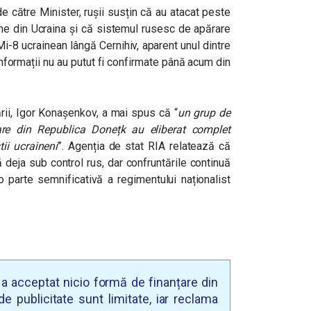
de către Minister, rușii susțin că au atacat peste
zone din Ucraina și că sistemul rusesc de apărare
i-8 ucrainean lângă Cernihiv, aparent unul dintre
informații nu au putut fi confirmate până acum din
ării, Igor Konașenkov, a mai spus că “
un grup de
lare din Republica Donețk au eliberat complet
tii ucraineni
”. Agenția de stat RIA relatează că
 deja sub control rus, dar confruntările continuă
 parte semnificativă a regimentului naționalist
u a acceptat nicio formă de finanțare din
e publicitate sunt limitate, iar reclama