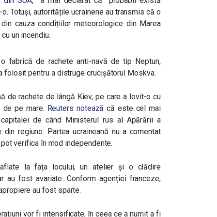
o din SUA
, a mai declarat că ”probabil există
. Totuși, autoritățile ucrainene au transmis că o
 din cauza condițiilor meteorologice din Marea
 cu un incendiu.
 o fabrică de rachete anti-navă de tip Neptun,
 folosit pentru a distruge crucișătorul Moskva.
ă de rachete de lângă Kiev, pe care a lovit-o cu
ză de pe mare.
Reuters notează
că este cel mai
 capitalei de când Ministerul rus al Apărării a
le din regiune. Partea ucraineană nu a comentat
 o pot verifica în mod independente.
flate la fața locului, un atelier și o clădire
ar au fost avariate. Conform agenției franceze,
apropiere au fost sparte.
ațiuni vor fi intensificate, în ceea ce a numit a fi