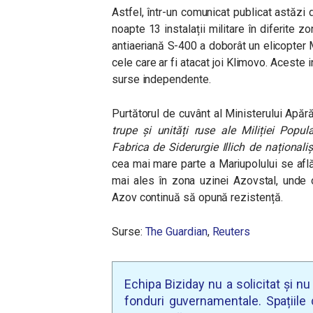
Astfel, într-un comunicat publicat astăzi 
noapte 13 instalații militare în diferite 
antiaeriană S-400 a doborât un elicopter M
cele care ar fi atacat joi Klimovo. Aceste 
surse independente.
Purtătorul de cuvânt al Ministerului Apăr
trupe și unități ruse ale Miliției Popu
Fabrica de Siderurgie Illich de naționaliș
cea mai mare parte a Mariupolului se află
mai ales în zona uzinei Azovstal, unde o
Azov continuă să opună rezistență.
Surse:
The Guardian
,
Reuters
Echipa Biziday nu a solicitat și n
fonduri guvernamentale. Spațiile d