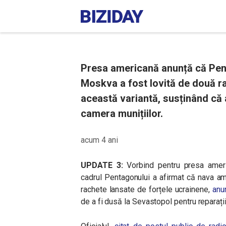
Presa americană anunță că Pen
Moskva a fost lovită de două ra
această variantă, susținând că 
camera munițiilor.
acum 4 ani
UPDATE 3:
Vorbind pentru presa ameri
cadrul Pentagonului a afirmat că nava am
rachete lansate de forțele ucrainene,
anu
de a fi dusă la Sevastopol pentru reparați