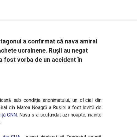
tagonul a confirmat că nava amiral
chete ucrainene. Rușii au negat
a fost vorba de un accident în
cană sub condiția anonimatului, un oficial din
iral din Marea Neagră a Rusiei a fost lovită de
nță CNN
. Nava s-a scufundat azi-noapte, înainte
i.