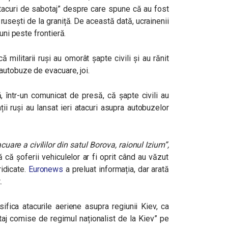
”atacuri de sabotaj” despre care spune că au fost
e rusești de la graniță. De această dată, ucrainenii
uni peste frontieră.
 militarii ruși au omorât șapte civili și au rănit
autobuze de evacuare, joi.
ă, într-un comunicat de presă, că șapte civili au
ții ruși au lansat ieri atacuri asupra autobuzelor
cuare a civililor din satul Borova, raionul Izium”,
ă că șoferii vehiculelor ar fi oprit când au văzut
ridicate.
Euronews
a preluat informația, dar arată
.
ifica atacurile aeriene asupra regiunii Kiev, ca
otaj comise de regimul naționalist de la Kiev” pe