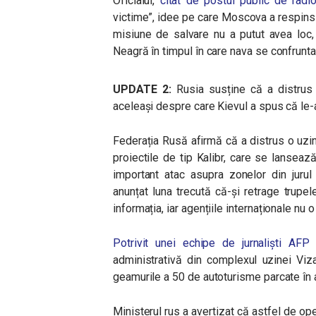
Oficialul,
citat de postul public de radi
victime”, idee pe care Moscova a respins-o
misiune de salvare nu a putut avea loc,
Neagră în timpul în care nava se confrunta
UPDATE 2:
Rusia susține că a distrus
aceleași despre care Kievul a spus că le-a
Federația Rusă afirmă că a distrus o uzin
proiectile de tip Kalibr, care se lansea
important atac asupra zonelor din jurul
anunțat luna trecută că-și retrage trupe
informația, iar agențiile internaționale nu
Potrivit unei echipe de jurnaliști AFP
a
administrativă din complexul uzinei Viz
geamurile a 50 de autoturisme parcate în 
Ministerul rus a avertizat că astfel de oper