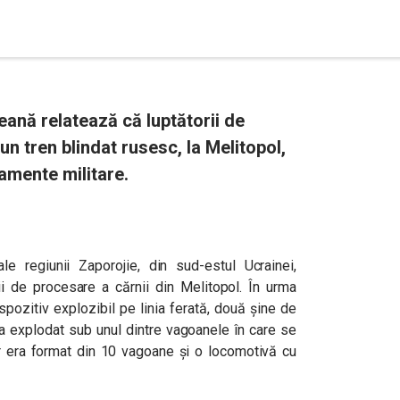
eană relatează că luptătorii de
 un tren blindat rusesc, la Melitopol,
amente militare.
ale regiunii Zaporojie, din sud-estul Ucrainei,
ii de procesare a cărnii din Melitopol. În urma
ispozitiv explozibil pe linia ferată, două șine de
l a explodat sub unul dintre vagoanele în care se
șilor era format din 10 vagoane și o locomotivă cu