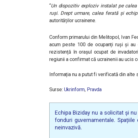
“
Un dispozitiv exploziv instalat pe calea
ruși. Drept urmare, calea ferată și echi
autorităților ucrainene.
Conform primarului din Melitopol, Ivan Fed
acum peste 100 de ocupanți ruși și au 
rezistență în orașul ocupat de invadatori
regiunii a confirmat că ucrainenii au ucis c
Informația nu a putut fi verificată din alte 
Surse:
Ukrinform
,
Pravda
Echipa Biziday nu a solicitat și n
fonduri guvernamentale. Spațiile d
neinvazivă.