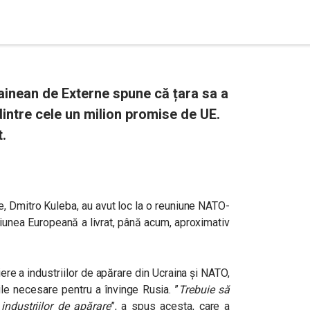
rainean de Externe spune că țara sa a
 dintre cele un milion promise de UE.
.
e,
Dmitro Kuleba, au avut loc la o reuniune NATO-
iunea Europeană a livrat, până acum, aproximativ
iere a industriilor de apărare din Ucraina și NATO,
ile necesare pentru a învinge Rusia. ”
Trebuie să
ndustriilor de apărare
”, a spus acesta, care a