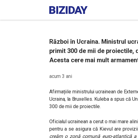
Război în Ucraina. Ministrul uc
primit 300 de mii de proiectile,
Acesta cere mai mult armament
acum 3 ani
Afirmațiile ministrului ucrainean de Extern
Ucraina, la Bruxelles. Kuleba a spus că
Un
300 de mii de proiectile.
Oficialul ucrainean a cerut o mai mare alin
pentru a se asigura că Kievul are provizi
creăm o zonă comună euro-atlantică a i