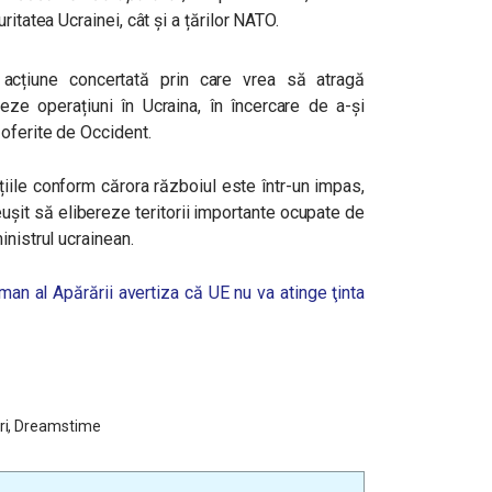
itatea Ucrainei, cât și a țărilor NATO.
o acțiune concertată prin care vrea să atragă
eze operațiuni în Ucraina, în încercare de a-și
oferite de Occident.
țiile conform cărora războiul este într-un impas,
ușit să elibereze teritorii importante ocupate de
inistrul ucrainean.
man al Apărării avertiza că UE nu va atinge ţinta
Ari, Dreamstime