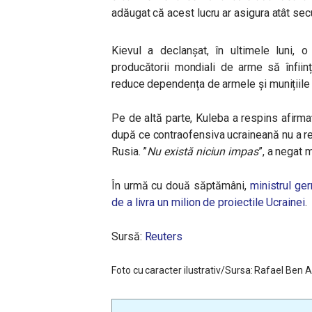
adăugat că acest lucru ar asigura atât secur
Kievul a declanșat, în ultimele luni, 
producătorii mondiali de arme să înființ
reduce dependența de armele și munițiile 
Pe de altă parte, Kuleba a respins afirma
după ce contraofensiva ucraineană nu a re
Rusia. ”
Nu există niciun impas
”, a negat m
În urmă cu două săptămâni,
ministrul ger
de a livra un milion de proiectile Ucrainei
.
Sursă:
Reuters
Foto cu caracter ilustrativ/Sursa: Rafael Ben 