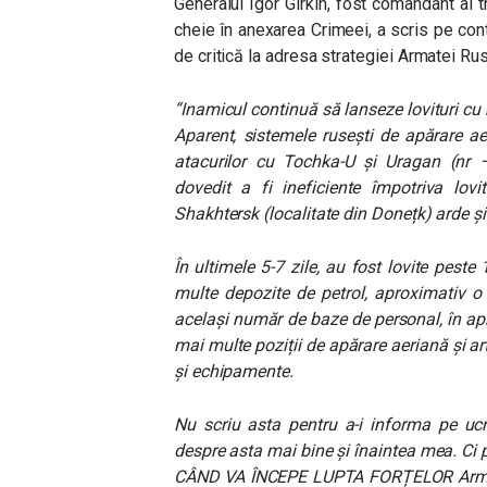
Generalul Igor Girkin, fost comandant al 
cheie în anexarea Crimeei, a scris pe con
de critică la adresa strategiei Armatei Ru
“Inamicul continuă să lanseze lovituri cu
Aparent, sistemele rusești de apărare aer
atacurilor cu Tochka-U și Uragan (nr –
dovedit a fi ineficiente împotriva lovi
Shakhtersk (localitate din Donețk) arde ș
În ultimele 5-7 zile, au fost lovite peste 
multe depozite de petrol, aproximativ 
același număr de baze de personal, în apr
mai multe poziții de apărare aeriană și art
și echipamente.
Nu scriu asta pentru a-i informa pe ucr
despre asta mai bine și înaintea mea. Ci 
CÂND VA ÎNCEPE LUPTA FORȚELOR Armat