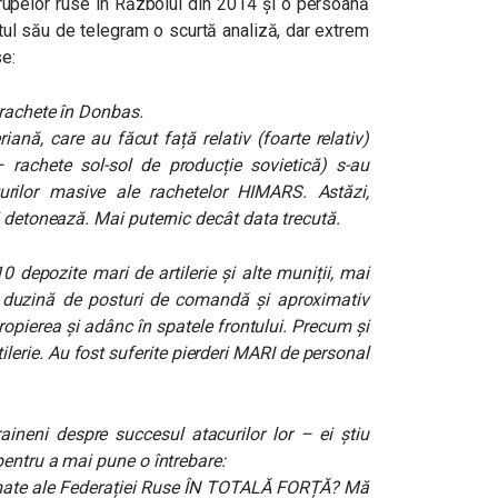
trupelor ruse în Războiul din 2014 și o persoană
tul său de telegram o scurtă analiză, dar extrem
se:
 rachete în Donbas.
iană, care au făcut față relativ (foarte relativ)
 rachete sol-sol de producție sovietică) s-au
turilor masive ale rachetelor HIMARS. Astăzi,
i detonează. Mai puternic decât data trecută.
10 depozite mari de artilerie și alte muniții, mai
o duzină de posturi de comandă și aproximativ
opierea și adânc în spatele frontului. Precum și
ilerie. Au fost suferite pierderi MARI de personal
aineni despre succesul atacurilor lor – ei știu
pentru a mai pune o întrebare:
e ale Federației Ruse ÎN TOTALĂ FORȚĂ? Mă