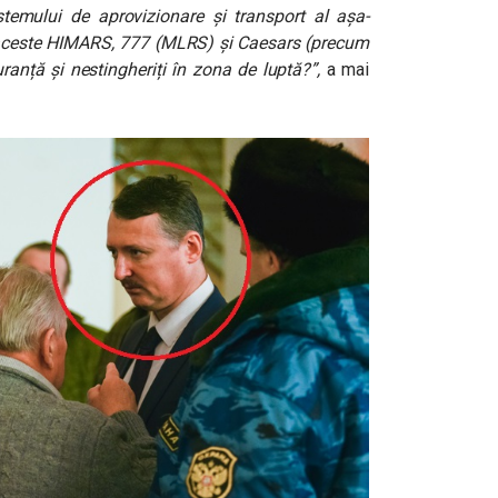
istemului de aprovizionare și transport al așa-
te aceste HIMARS, 777 (MLRS) și Caesars (precum
uranță și nestingheriți în zona de luptă?”,
a mai