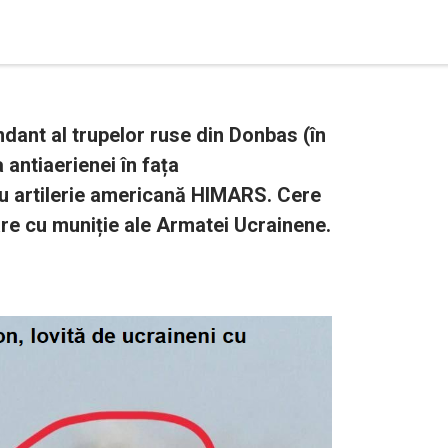
dant al trupelor ruse din Donbas (în
 antiaerienei în fața
 artilerie americană HIMARS. Cere
re cu muniție ale Armatei Ucrainene.