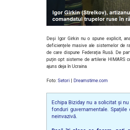
Deși Igor Girkin nu o spune explicit, ana
deficiențele masive ale sistemelor de r
de care dispune Federația Rusă. De part
puțin opt sisteme de artilerie HIMARS cu
ajuns deja în Ucraina.
Foto:
Setori
|
Dreamstime.com
Echipa Biziday nu a solicitat și n
fonduri guvernamentale. Spațiile d
neinvazivă.