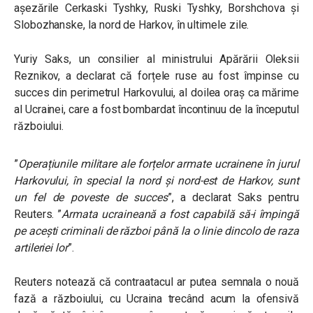
așezările Cerkaski Tyshky, Ruski Tyshky, Borshchova și
Slobozhanske, la nord de Harkov, în ultimele zile.
Yuriy Saks, un consilier al ministrului Apărării Oleksii
Reznikov, a declarat că forțele ruse au fost împinse cu
succes din perimetrul Harkovului, al doilea oraș ca mărime
al Ucrainei, care a fost bombardat încontinuu de la începutul
războiului.
”
Operațiunile militare ale forțelor armate ucrainene în jurul
Harkovului, în special la nord și nord-est de Harkov, sunt
un fel de poveste de succes
”, a declarat Saks pentru
Reuters. ”
Armata ucraineană a fost capabilă să-i împingă
pe acești criminali de război până la o linie dincolo de raza
artileriei lor
”.
Reuters notează că contraatacul ar putea semnala o nouă
fază a războiului, cu Ucraina trecând acum la ofensivă