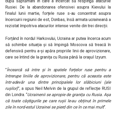
după săptămâni în care a încercat să respingă atacurile
Rusiei. De la abandonarea ofensivei asupra Kievului la
finalul lunii martie, forțele ruse s-au concentrat asupra
încercuirii regiunii de est, Donbas, însă armata ucraineană a
rezistat împotriva atacurilor intense venite din trei direcții.
Forțând în nordul Harkovului, Ucraina ar putea încerca acum
să schimbe situația și să împingă Moscova să treacă în
defensivă pentru a-și apăra propriile linii de aprovizionare,
care se întind de la granița cu Rusia până la orașul Izyum.
”
Încearcă să intre și în spatele forțelor ruse pentru a
întrerupe liniile de aprovizionare, pentru că aceasta este
într-adevăr una dintre principalele lor slăbiciuni (ale
rușilor)
”, a spus Neil Melvin de la grupul de reflecție RUSI
din Londra. “
Ucrainenii se apropie de granița cu Rusia. Așa
că toate câștigurile pe care rușii le-au obținut în primele
zile în nord-estul Ucrainei se pierd din ce în ce mai mult
“.