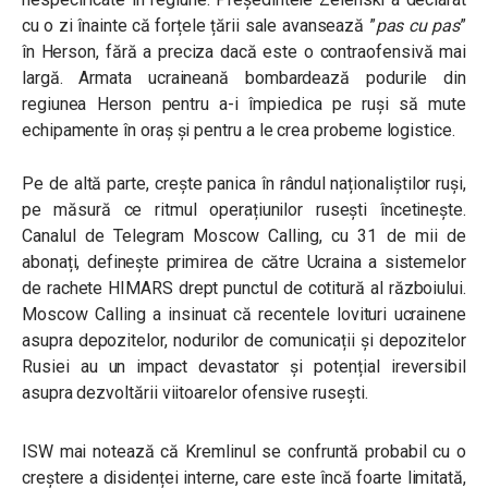
cu o zi înainte că forțele țării sale avansează ”
pas cu pas
”
în Herson, fără a preciza dacă este o contraofensivă mai
largă. Armata ucraineană bombardează podurile din
regiunea Herson pentru a-i împiedica pe ruși să mute
echipamente în oraș și pentru a le crea probeme logistice.
Pe de altă parte, crește panica în rândul naționaliștilor ruși,
pe măsură ce ritmul operațiunilor rusești încetinește.
Canalul de Telegram Moscow Calling, cu 31 de mii de
abonați, definește primirea de către Ucraina a sistemelor
de rachete HIMARS drept punctul de cotitură al războiului.
Moscow Calling a insinuat că recentele lovituri ucrainene
asupra depozitelor, nodurilor de comunicații și depozitelor
Rusiei au un impact devastator și potențial ireversibil
asupra dezvoltării viitoarelor ofensive rusești.
ISW mai notează că Kremlinul se confruntă probabil cu o
creștere a disidenței interne, care este încă foarte limitată,