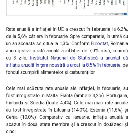
Rata anuală a inflației în UE a crescut în februarie la 6,2%,
de la 5,6% cât era în februarie. Spre comparație, în urmă cu
un an aceasta se situa la 1,3%. Conform
Eurostat
, România
a înregistrat o rată anuală a inflației de 7,9%, însă, în urmă
cu 3 zile,
Institutul Național de Statistică a anunțat că
inflația anuală în țara noastră a urcat la 8,5% în februarie
, pe
fondul scumpirii alimentelor și carburanților.
Cele mai scăzute rate anuale ale inflației, în februarie, au
fost înregistrate în Malta, Franța (ambele 4,2%), Portugalia,
Finlanda și Suedia (toate 4,4%). Cele mai mari rate anuale
au fost înregistrate în Lituania (14,0%), Estonia (11,6%) și
Cehia (10,0%). Comparativ cu ianuarie, inflația anuală a
scăzut în două state membre și a crescut în douăzeci și
cinci.