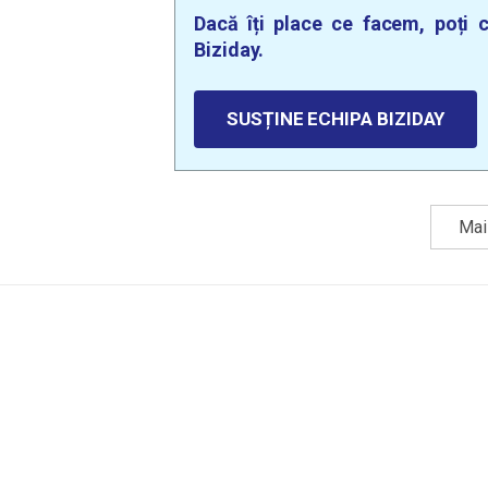
Dacă îți place ce facem, poți c
Biziday.
SUSȚINE ECHIPA BIZIDAY
Mai 