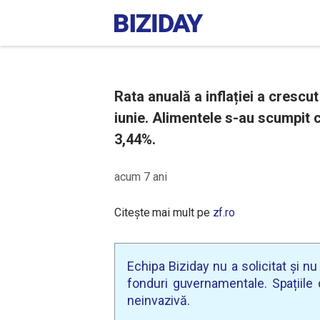
Rata anuală a inflației a crescut 
iunie. Alimentele s-au scumpit c
3,44%.
acum 7 ani
Citește mai mult pe
zf.ro
Echipa Biziday nu a solicitat și n
fonduri guvernamentale. Spațiile d
neinvazivă.