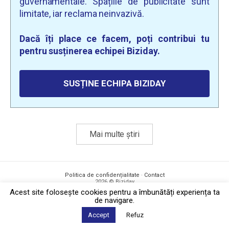
guvernamentale. Spațiile de publicitate sunt
limitate, iar reclama neinvazivă.
Dacă îți place ce facem, poți contribui tu
pentru susținerea echipei Biziday.
SUSȚINE ECHIPA BIZIDAY
Mai multe știri
Politica de confidențialitate
·
Contact
2026 © Biziday
Acest site foloseşte cookies pentru a îmbunătăți experiența ta
de navigare.
Accept
Refuz