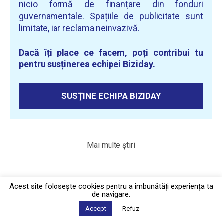
nicio formă de finanțare din fonduri
guvernamentale. Spațiile de publicitate sunt
limitate, iar reclama neinvazivă.
Dacă îți place ce facem, poți contribui tu
pentru susținerea echipei Biziday.
SUSȚINE ECHIPA BIZIDAY
Mai multe știri
Politica de confidențialitate
·
Contact
Acest site foloseşte cookies pentru a îmbunătăți experiența ta
2026 © Biziday
de navigare.
Accept
Refuz