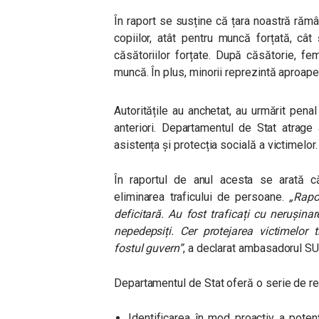
În raport se susține că țara noastră rămâ
copiilor, atât pentru muncă forțată, cât 
căsătoriilor forțate. După căsătorie, feme
muncă. În plus, minorii reprezintă aproape
Autoritățile au anchetat, au urmărit penal
anteriori. Departamentul de Stat atrage 
asistența și protecția socială a victimelor
În raportul de anul acesta se arată c
eliminarea traficului de persoane.
„Rapo
deficitară. Au fost traficați cu nerușin
nepedepsiți. Cer protejarea victimelor t
fostul guvern”
, a declarat ambasadorul S
Departamentul de Stat oferă o serie de re
Identificarea în mod proactiv a potenț