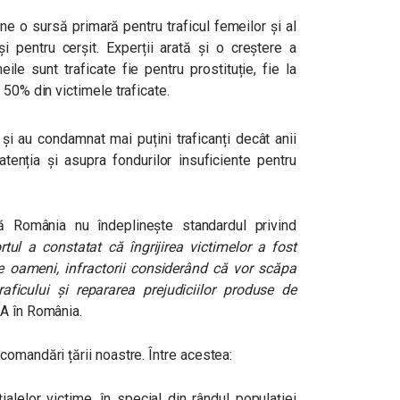
ne o sursă primară pentru traficul femeilor și al
și pentru cerșit. Experții arată și o creștere a
ile sunt traficate fie pentru prostituție, fie la
 50% din victimele traficate.
 și au condamnat mai puțini traficanți decât anii
atenția și asupra fondurilor insuficiente pentru
.
ă România nu îndeplinește standardul privind
rtul a constatat că îngrijirea victimelor a fost
are oameni, infractorii considerând că vor scăpa
raficului și repararea prejudiciilor produse de
UA în România.
comandări țării noastre. Între acestea:
ialelor victime, în special din rândul populației