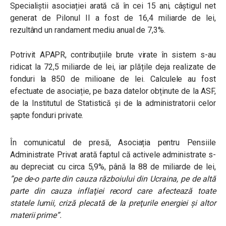
Specialiștii asociației arată că în cei 15 ani, câștigul net
generat de Pilonul II a fost de 16,4 miliarde de lei,
rezultând un randament mediu anual de 7,3%.
Potrivit APAPR, contribuțiile brute virate în sistem s-au
ridicat la 72,5 miliarde de lei, iar plățile deja realizate de
fonduri la 850 de milioane de lei. Calculele au fost
efectuate de asociație, pe baza datelor obținute de la ASF,
de la Institutul de Statistică și de la administratorii celor
șapte fonduri private.
În comunicatul de presă, Asociația pentru Pensiile
Administrate Privat arată faptul că activele administrate s-
au depreciat cu circa 5,9%, până la 88 de miliarde de lei,
”pe de-o parte din cauza războiului din Ucraina, pe de altă
parte din cauza inflaţiei record care afectează toate
statele lumii, criză plecată de la preţurile energiei şi altor
materii prime”.