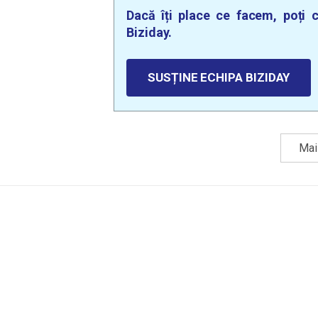
Dacă îți place ce facem, poți c
Biziday.
SUSȚINE ECHIPA BIZIDAY
Mai 