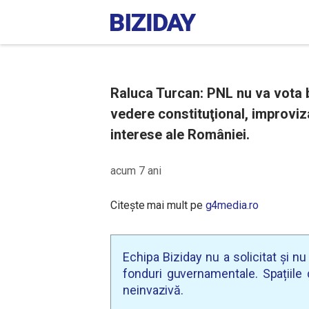
Raluca Turcan: PNL nu va vota b
vedere constituţional, improviza
interese ale României.
acum 7 ani
Citește mai mult pe
g4media.ro
Echipa Biziday nu a solicitat și n
fonduri guvernamentale. Spațiile d
neinvazivă.