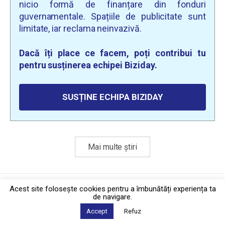
nicio formă de finanțare din fonduri
guvernamentale. Spațiile de publicitate sunt
limitate, iar reclama neinvazivă.
Dacă îți place ce facem, poți contribui tu
pentru susținerea echipei Biziday.
SUSȚINE ECHIPA BIZIDAY
Mai multe știri
Politica de confidențialitate
·
Contact
Acest site foloseşte cookies pentru a îmbunătăți experiența ta
2026 © Biziday
de navigare.
Accept
Refuz