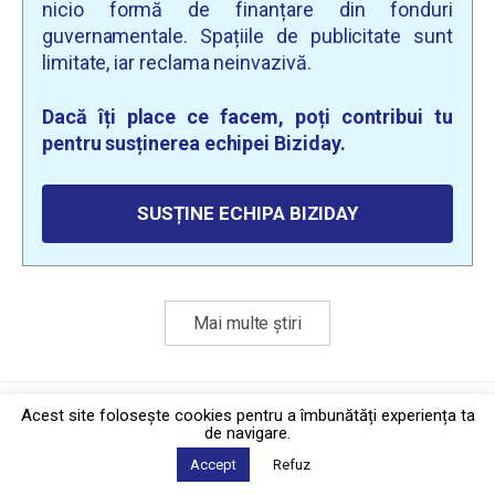
nicio formă de finanțare din fonduri
guvernamentale. Spațiile de publicitate sunt
limitate, iar reclama neinvazivă.
Dacă îți place ce facem, poți contribui tu
pentru susținerea echipei Biziday.
SUSȚINE ECHIPA BIZIDAY
Mai multe știri
Politica de confidențialitate
·
Contact
Acest site foloseşte cookies pentru a îmbunătăți experiența ta
2026 © Biziday
de navigare.
Accept
Refuz