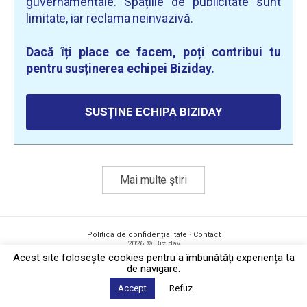
guvernamentale. Spațiile de publicitate sunt
limitate, iar reclama neinvazivă.
Dacă îți place ce facem, poți contribui tu
pentru susținerea echipei Biziday.
SUSȚINE ECHIPA BIZIDAY
Mai multe știri
Politica de confidențialitate
·
Contact
2026 © Biziday
Acest site foloseşte cookies pentru a îmbunătăți experiența ta
de navigare.
Accept
Refuz