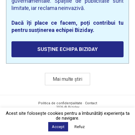
guvernamentale. Spațiile de publicitate sunt
limitate, iar reclama neinvazivă.
Dacă îți place ce facem, poți contribui tu
pentru susținerea echipei Biziday.
SUSȚINE ECHIPA BIZIDAY
Mai multe știri
Politica de confidențialitate
·
Contact
2026 © Biziday
Acest site foloseşte cookies pentru a îmbunătăți experiența ta
de navigare.
Accept
Refuz