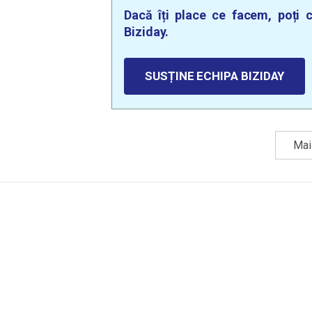
Dacă îți place ce facem, poți c
Biziday.
SUSȚINE ECHIPA BIZIDAY
Mai 