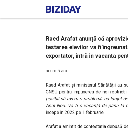
Raed Arafat anunță că aprovizi
testarea elevilor va fi îngreunat
exportator, intră în vacanța pe
acum 5 ani
Raed Arafat și ministerul Sănătății au s
CNSU pentru impunerea de noi restricții
posibil să avem o problemă cu lanțul de a
Anul Nou. Va fi o vacanță de până la
începe în 2022 pe 1 februarie.
Arafat a amintit de contestația depusă de