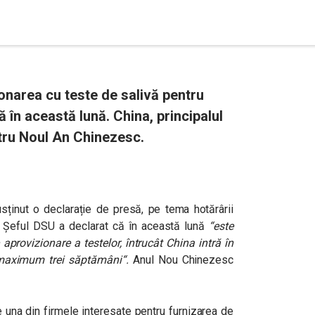
onarea cu teste de salivă pentru
ă în această lună. China, principalul
ntru Noul An Chinezesc.
usținut o declarație de presă, pe tema hotărârii
. Șeful DSU a declarat că în această lună
“este
provizionare a testelor, întrucât China intră în
 maximum trei săptămâni“.
Anul Nou Chinezesc
 una din firmele interesate pentru furnizarea de