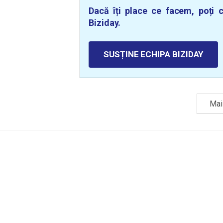
Dacă îți place ce facem, poți c
Biziday.
SUSȚINE ECHIPA BIZIDAY
Mai 