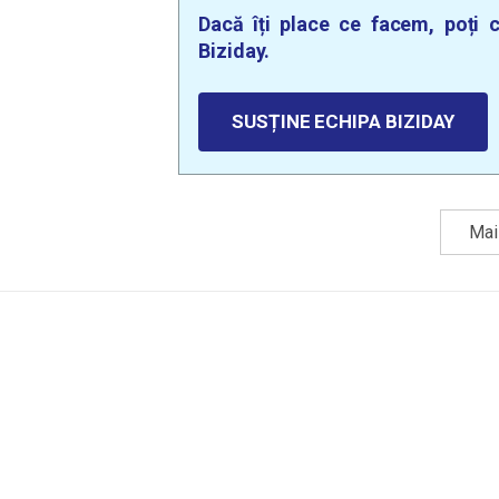
Dacă îți place ce facem, poți c
Biziday.
SUSȚINE ECHIPA BIZIDAY
Mai 