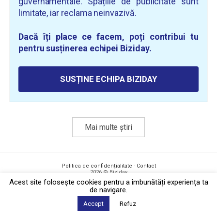
guvernamentale. Spațiile de publicitate sunt
limitate, iar reclama neinvazivă.
Dacă îți place ce facem, poți contribui tu
pentru susținerea echipei Biziday.
SUSȚINE ECHIPA BIZIDAY
Mai multe știri
Politica de confidențialitate
·
Contact
2026 © Biziday
Acest site foloseşte cookies pentru a îmbunătăți experiența ta
de navigare.
Accept
Refuz