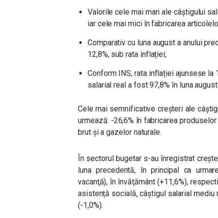
Valorile cele mai mari ale câştigului sala
iar cele mai mici în fabricarea articole
Comparativ cu luna august a anului prec
12,8%, sub rata inflației;
Conform INS, rata inflației ajunsese la 
salarial real a fost 97,8% ȋn luna augus
Cele mai semnificative creșteri ale câștig
urmează: -26,6% ȋn fabricarea produselor d
brut şi a gazelor naturale.
În sectorul bugetar s-au înregistrat creşte
luna precedentă, în principal ca urmare
vacanţă), ȋn învăţământ (+11,6%), respecti
asistență socială, câștigul salarial medi
(-1,0%).