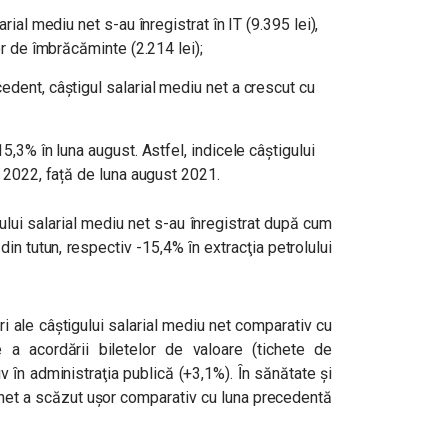
rial mediu net s-au înregistrat în IT (9.395 lei),
lor de îmbrăcăminte (2.214 lei);
edent, câştigul salarial mediu net a crescut cu
15,3% în luna august. Astfel, indicele câştigului
t 2022, față de luna august 2021.
ului salarial mediu net s-au înregistrat după cum
in tutun, respectiv -15,4% ȋn extracţia petrolului
ri ale câştigului salarial mediu net comparativ cu
 a acordării biletelor de valoare (tichete de
v ȋn administraţia publică (+3,1%). Ȋn sănătate şi
u net a scăzut ușor comparativ cu luna precedentă