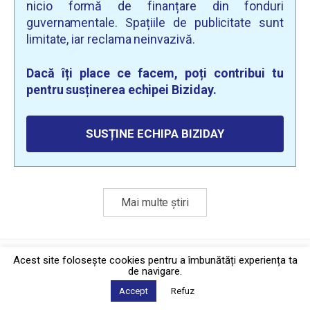
nicio formă de finanțare din fonduri
guvernamentale. Spațiile de publicitate sunt
limitate, iar reclama neinvazivă.
Dacă îți place ce facem, poți contribui tu
pentru susținerea echipei Biziday.
SUSȚINE ECHIPA BIZIDAY
Mai multe știri
Politica de confidențialitate
·
Contact
Acest site foloseşte cookies pentru a îmbunătăți experiența ta
2026 © Biziday
de navigare.
Accept
Refuz