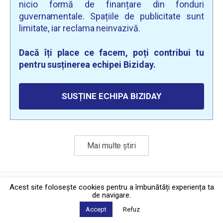
nicio formă de finanțare din fonduri
guvernamentale. Spațiile de publicitate sunt
limitate, iar reclama neinvazivă.
Dacă îți place ce facem, poți contribui tu
pentru susținerea echipei Biziday.
SUSȚINE ECHIPA BIZIDAY
Mai multe știri
Politica de confidențialitate
·
Contact
Acest site foloseşte cookies pentru a îmbunătăți experiența ta
2026 © Biziday
de navigare.
Accept
Refuz