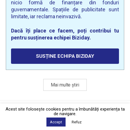
nicio formă de finanțare din fonduri
guvernamentale. Spațiile de publicitate sunt
limitate, iar reclama neinvazivă.
Dacă îți place ce facem, poți contribui tu
pentru susținerea echipei Biziday.
SUSȚINE ECHIPA BIZIDAY
Mai multe știri
Politica de confidențialitate
·
Contact
Acest site foloseşte cookies pentru a îmbunătăți experiența ta
2026 © Biziday
de navigare.
Accept
Refuz