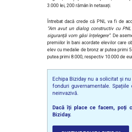
3.000 lei, 200 rămân în netaxați.
Întrebat dacă crede că PNL va fi de aco
“Am avut un dialog constructiv cu PN
siguranță vom găsi înțelegere”
. De aseme
premiilor în bani acordate elevilor care o
elev cu medalie de bronz ar putea primi 5.0
putea primi 8.000, respectiv 10.000 de eu
Echipa Biziday nu a solicitat și n
fonduri guvernamentale. Spațiile d
neinvazivă.
Dacă îți place ce facem, poți c
Biziday.