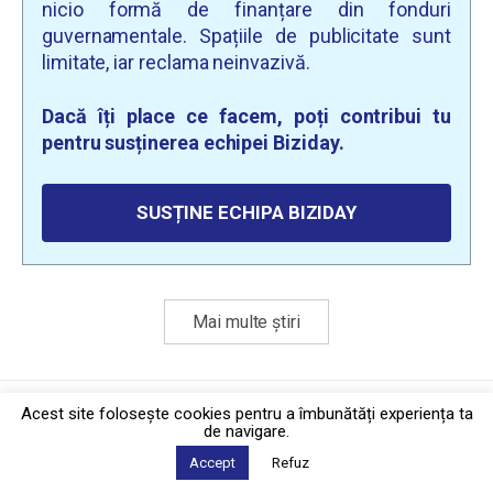
nicio formă de finanțare din fonduri
guvernamentale. Spațiile de publicitate sunt
limitate, iar reclama neinvazivă.
Dacă îți place ce facem, poți contribui tu
pentru susținerea echipei Biziday.
SUSȚINE ECHIPA BIZIDAY
Mai multe știri
Politica de confidențialitate
·
Contact
Acest site foloseşte cookies pentru a îmbunătăți experiența ta
2026 © Biziday
de navigare.
Accept
Refuz