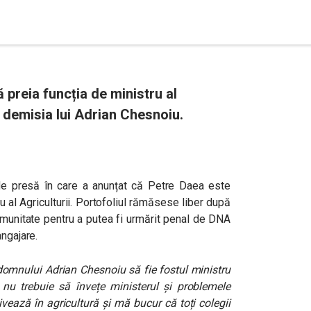
 preia funcția de ministru al
ă demisia lui Adrian Chesnoiu.
de presă în care a anunțat că Petre Daea este
 al Agriculturii. Portofoliul rămăsese liber după
munitate pentru a putea fi urmărit penal de DNA
angajare.
 domnului Adrian Chesnoiu să fie fostul ministru
nu trebuie să învețe ministerul și problemele
tivează în agricultură și mă bucur că toți colegii