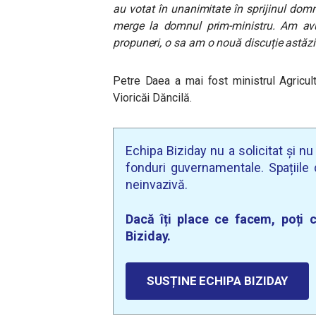
au votat în unanimitate în sprijinul do
merge la domnul prim-ministru. Am avu
propuneri, o sa am o nouă discuție astăzi
Petre Daea a mai fost ministrul Agricult
Vioricăi Dăncilă.
Echipa Biziday nu a solicitat și n
fonduri guvernamentale. Spațiile d
neinvazivă.
Dacă îți place ce facem, poți c
Biziday.
SUSȚINE ECHIPA BIZIDAY