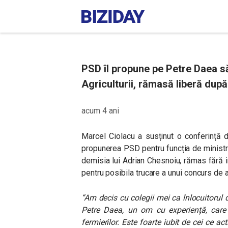
PSD îl propune pe Petre Daea să
Agriculturii, rămasă liberă dup
acum 4 ani
Marcel Ciolacu a susținut o conferință 
propunerea PSD pentru funcția de ministru
demisia lui
Adrian Chesnoiu, rămas fără i
pentru posibila trucare a unui concurs de 
“Am decis cu colegii mei ca înlocuitorul
Petre Daea, un om cu experiență, care 
fermierilor. Este foarte iubit de cei ce ac