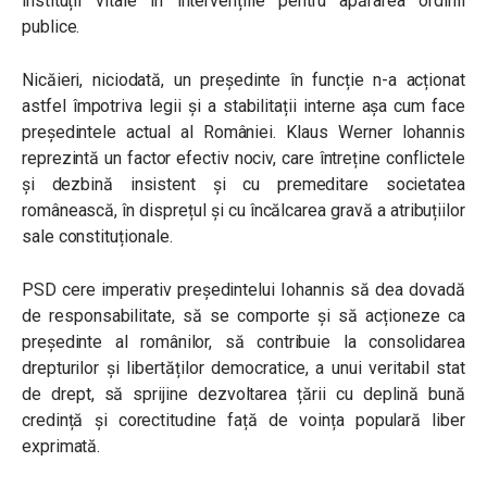
instituții vitale în intervențiile pentru apărarea ordinii
publice.
Nicăieri, niciodată, un președinte în funcție n-a acționat
astfel împotriva legii și a stabilitații interne așa cum face
președintele actual al României. Klaus Werner Iohannis
reprezintă un factor efectiv nociv, care întreține conflictele
și dezbină insistent și cu premeditare societatea
românească, în disprețul și cu încălcarea gravă a atribuțiilor
sale constituționale.
PSD cere imperativ președintelui Iohannis să dea dovadă
de responsabilitate, să se comporte și să acționeze ca
președinte al românilor, să contribuie la consolidarea
drepturilor și libertăților democratice, a unui veritabil stat
de drept, să sprijine dezvoltarea țării cu deplină bună
credință și corectitudine față de voința populară liber
exprimată.