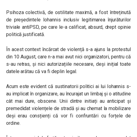
Psihoza colectivă, de ostilitate maximă, a fost întreținută
de președintele Iohannis inclusiv legitimarea înjurăturilor
triviale antiPSD, pe care le-a calificat, absurd, drept opinie
politică justificată.
În acest context încărcat de violență s-a ajuns la protestul
din 10 August, care n-a mai avut nici organizatori, pentru că
s-au retras, și nici autorizațiile necesare, deși inițial toate
datele arătau că va fi deplin legal.
Acum este evident că sustinatorii politici ai lui Iohannis s-
au implicat în organizare, au încurajat un limbaj și o atitudine
cât mai dure, obscene. Unii dintre initiați au anticipat și
premedidat violențele de stradă și au chemat la mobilizare
deși erau consțienți că vor fi confruntări cu forțele de
ordine.