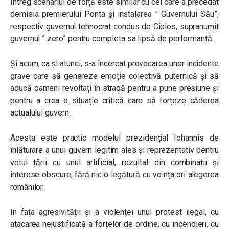
Întreg scenariul de forță este similar cu cel care a precedat
demisia premierului Ponta și instalarea ” Guvernului Său”,
respectiv guvernul tehnocrat condus de Ciolos, supranumit
guvernul ” zero” pentru completa sa lipsă de performanță.
Și acum, ca și atunci, s-a încercat provocarea unor incidente
grave care să genereze emoție colectivă puternică și să
aducă oameni revoltați în stradă pentru a pune presiune și
pentru a crea o situație critică care să forțeze căderea
actualului guvern.
Acesta este practic modelul prezidențial Iohannis de
înlăturare a unui guvern legitim ales și reprezentativ pentru
votul țării cu unul artificial, rezultat din combinații și
interese obscure, fără nicio legătură cu voința ori alegerea
românilor.
In fața agresivității și a violenței unui protest ilegal, cu
atacarea nejustificată a forțelor de ordine, cu incendieri, cu