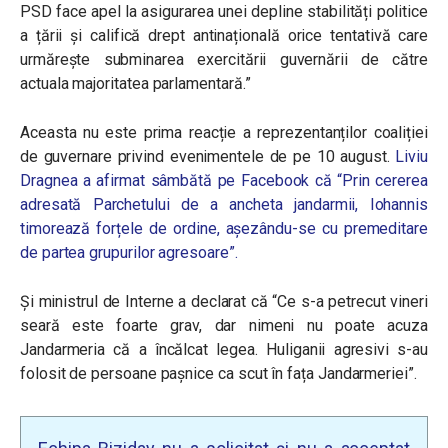
PSD face apel la asigurarea unei depline stabilități politice
a țării și califică drept antinațională orice tentativă care
urmărește subminarea exercitării guvernării de către
actuala majoritatea parlamentară.”
Aceasta nu este prima reacție a reprezentanților coaliției
de guvernare privind evenimentele de pe 10 august.
Liviu
Dragnea a afirmat sâmbătă pe Facebook că “Prin cererea
adresată Parchetului de a ancheta jandarmii, Iohannis
timorează forțele de ordine, așezându-se cu premeditare
de partea grupurilor agresoare”.
Și ministrul de Interne a declarat că “Ce s-a petrecut vineri
seară este foarte grav, dar nimeni nu poate acuza
Jandarmeria că a încălcat legea. Huliganii agresivi s-au
folosit de persoane pașnice ca scut în fața Jandarmeriei”.