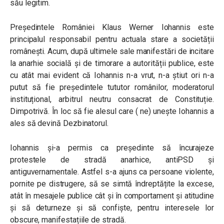
său legitim.
Președintele României Klaus Werner Iohannis este
principalul responsabil pentru actuala stare a societății
românești. Acum, după ultimele sale manifestări de incitare
la anarhie socială și de timorare a autorității publice, este
cu atât mai evident că Iohannis n-a vrut, n-a știut ori n-a
putut să fie președintele tututor românilor, moderatorul
instituțional, arbitrul neutru consacrat de Constituție.
Dimpotrivă. În loc să fie alesul care ( ne) unește Iohannis a
ales să devină Dezbinatorul.
Iohannis și-a permis ca președinte să încurajeze
protestele de stradă anarhice, antiPSD și
antiguvernamentale. Astfel s-a ajuns ca persoane violente,
pornite pe distrugere, să se simtă îndreptățite la excese,
atât în mesajele publice cât și în comportament și atitudine
și să deturneze și să confiște, pentru interesele lor
obscure, manifestațiile de stradă.