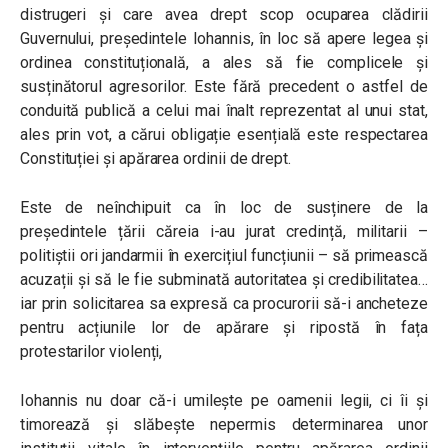
distrugeri și care avea drept scop ocuparea clădirii
Guvernului, președintele Iohannis, în loc să apere legea și
ordinea constituțională, a ales să fie complicele și
susținătorul agresorilor. Este fără precedent o astfel de
conduită publică a celui mai înalt reprezentat al unui stat,
ales prin vot, a cărui obligație esențială este respectarea
Constituției și apărarea ordinii de drept.
Este de neînchipuit ca în loc de susținere de la
președintele țării căreia i-au jurat credință, militarii –
politiștii ori jandarmii în exercițiul funcțiunii – să primească
acuzații și să le fie subminată autoritatea și credibilitatea…
iar prin solicitarea sa expresă ca procurorii să-i ancheteze
pentru acțiunile lor de apărare și ripostă în fața
protestarilor violenți,
Iohannis nu doar că-i umilește pe oamenii legii, ci îi și
timorează și slăbește nepermis determinarea unor