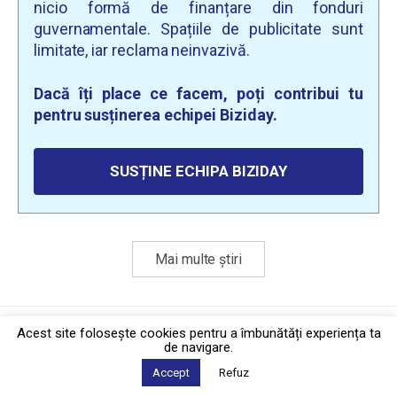
nicio formă de finanțare din fonduri
guvernamentale. Spațiile de publicitate sunt
limitate, iar reclama neinvazivă.
Dacă îți place ce facem, poți contribui tu
pentru susținerea echipei Biziday.
SUSȚINE ECHIPA BIZIDAY
Mai multe știri
Politica de confidențialitate
·
Contact
Acest site foloseşte cookies pentru a îmbunătăți experiența ta
2026 © Biziday
de navigare.
Accept
Refuz