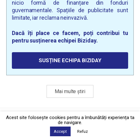
nicio formă de finanțare din fonduri
guvernamentale. Spațiile de publicitate sunt
limitate, iar reclama neinvazivă.
Dacă îți place ce facem, poți contribui tu
pentru susținerea echipei Biziday.
SUSȚINE ECHIPA BIZIDAY
Mai multe știri
Politica de confidențialitate
·
Contact
Acest site foloseşte cookies pentru a îmbunătăți experiența ta
2026 © Biziday
de navigare.
Accept
Refuz