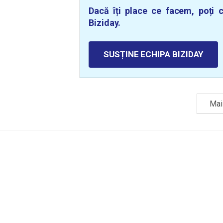
Dacă îți place ce facem, poți c
Biziday.
SUSȚINE ECHIPA BIZIDAY
Mai 