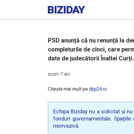
PSD anunță că nu renunță la de
completurile de cinci, care perm
date de judecătorii Înaltei Curți.
acum 7 ani
Citește mai mult pe
digi24.ro
Echipa Biziday nu a solicitat și n
fonduri guvernamentale. Spațiile d
neinvazivă.