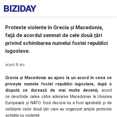
Proteste violente în Grecia și Macedonia,
faţă de acordul semnat de cele două țări
privind schimbarea numelui fostei republici
iugoslave.
acum 8 ani
Grecia şi Macedonia au ajuns la un acord în ceea ce
priveşte numele fostei republici iugoslave, după o
dispută ce durează de mai multe decenii,
acord
ce deschide calea către aderarea Macedoniei la Uniunea
Europeană şi NATO. Însă decizia nu a fost aprobată și de
cetățenii celor două țări care au organizat ample proteste
soldate cu violențe