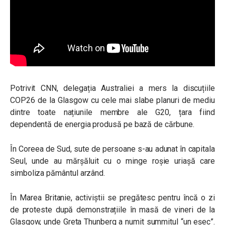
Potrivit CNN, delegația Australiei a mers la discuțiile
COP26 de la Glasgow cu cele mai slabe planuri de mediu
dintre toate națiunile membre ale G20, țara fiind
dependentă de energia produsă pe bază de cărbune.
În Coreea de Sud, sute de persoane s-au adunat în capitala
Seul, unde au mărșăluit cu o minge roșie uriașă care
simboliza pământul arzând.
În Marea Britanie, activiștii se pregătesc pentru încă o zi
de proteste după demonstrațiile în masă de vineri de la
Glasgow, unde Greta Thunberg a numit summitul “un eșec”.