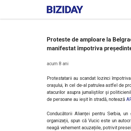
Proteste de amploare la Belgra
manifestat împotriva președint
acum 8 ani
Protestatarii au scandat lozinci împotriva
orașului, în cel de-al patrulea astfel de pr
atacurilor asupra jurnaliștilor și politicie
de persoane au ieșit în stradă, notează
A
Conducătorii Alianței pentru Serbia, un
organizații, spun că Vucic este un autocrat
neagă vehement acuzațiile, potrivit presei