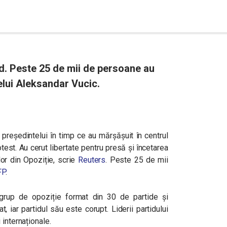
d. Peste 25 de mii de persoane au
elui Aleksandar Vucic.
 președintelui în timp ce au mărșășuit în centrul
otest. Au cerut libertate pentru presă și încetarea
nilor din Opoziție, scrie
Reuters
. Peste 25 de mii
FP
.
 grup de opoziție format din 30 de partide și
, iar partidul său este corupt. Liderii partidului
 internaționale.