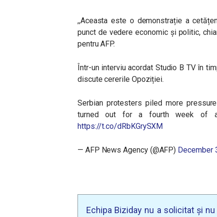
,,Aceasta este o demonstrație a cetățeni
punct de vedere economic și politic, chiar
pentru AFP.
Într-un interviu acordat Studio B TV în ti
discute cererile Opoziției.
Serbian protesters piled more pressur
turned out for a fourth week of an
https://t.co/dRbKGrySXM
— AFP News Agency (@AFP)
December 3
Echipa Biziday nu a solicitat și n