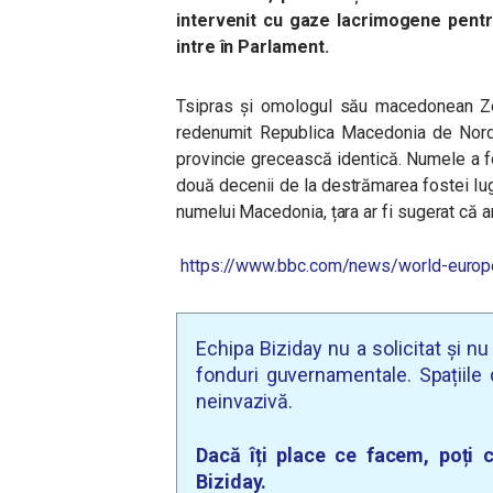
intervenit cu gaze lacrimogene pentru
intre în Parlament.
Tsipras și omologul său macedonean Zor
redenumit Republica Macedonia de Nord. 
provincie grecească identică. Numele a 
două decenii de la destrămarea fostei Iugo
numelui Macedonia, țara ar fi sugerat că a
https://www.bbc.com/news/world-euro
Echipa Biziday nu a solicitat și n
fonduri guvernamentale. Spațiile d
neinvazivă.
Dacă îți place ce facem, poți c
Biziday.