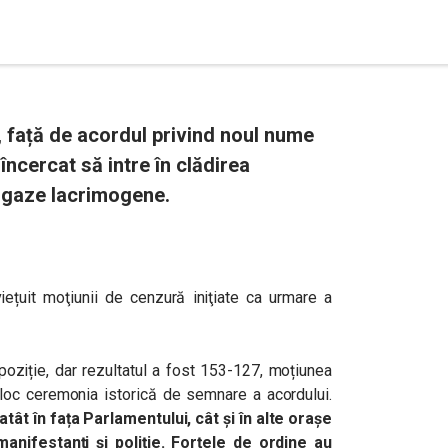
 față de acordul privind noul nume
încercat să intre în clădirea
cu gaze lacrimogene.
viețuit
moţiunii de cenzură iniţiate ca urmare a
poziție, dar rezultatul a fost 153-127, moțiunea
 loc ceremonia istorică de semnare a acordului.
tât în fața Parlamentului, cât și în alte orașe
manifestanți și poliție. Forțele de ordine au