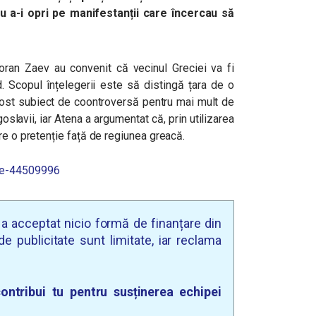
 a-i opri pe manifestanții care încercau să
an Zaev au convenit că vecinul Greciei va fi
Scopul înțelegerii este să distingă țara de o
fost subiect de coontroversă pentru mai mult de
slavii, iar Atena a argumentat că, prin utilizarea
re o pretenție față de regiunea greacă.
pe-44509996
u a acceptat nicio formă de finanțare din
e publicitate sunt limitate, iar reclama
ontribui tu pentru susținerea echipei