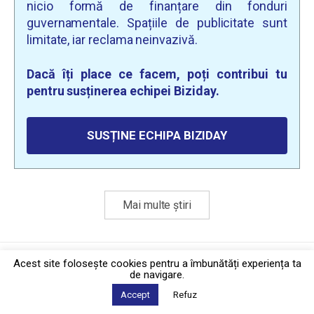
nicio formă de finanțare din fonduri
guvernamentale. Spațiile de publicitate sunt
limitate, iar reclama neinvazivă.
Dacă îți place ce facem, poți contribui tu
pentru susținerea echipei Biziday.
SUSȚINE ECHIPA BIZIDAY
Mai multe știri
Politica de confidențialitate
·
Contact
Acest site foloseşte cookies pentru a îmbunătăți experiența ta
2026 © Biziday
de navigare.
Accept
Refuz